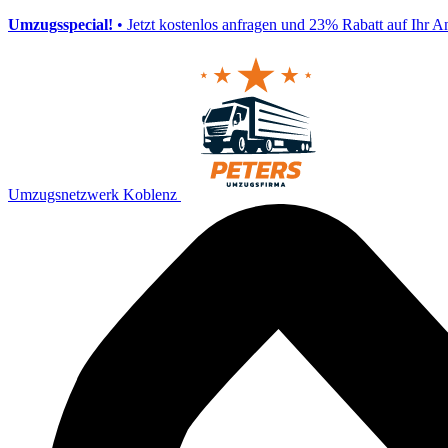
Umzugsspecial!
• Jetzt kostenlos anfragen und 23% Rabatt auf Ihr A
Umzugsnetzwerk Koblenz