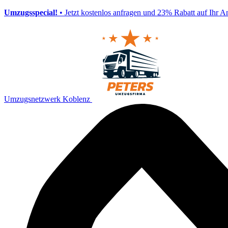
Umzugsspecial!
• Jetzt kostenlos anfragen und 23% Rabatt auf Ihr A
Umzugsnetzwerk Koblenz